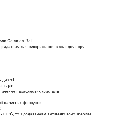
аючи Common-Rail)
придатним для використання в холодну пору
 дизелі
ільтрів
опичення парафінових кристалів
зії паливних форсунок
C
-10 °C, то з додаванням антигелю воно зберігає