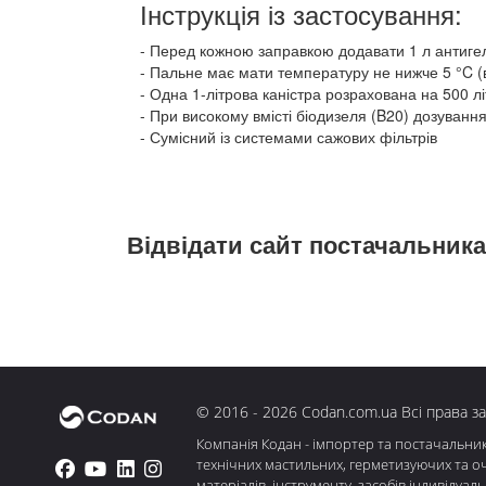
Інструкція із застосування:
Перед кожною заправкою додавати 1 л антиге
Пальне має мати температуру не нижче 5 °C (
Одна 1-літрова каністра розрахована на 500 лі
При високому вмісті біодизеля (B20) дозування 
Сумісний із системами сажових фільтрів
Відвідати сайт постачальника
© 2016 - 2026 Codan.com.ua Всі права з
Компанія Кодан - імпортер та постачальни
технічних мастильних, герметизуючих та о
матеріалів, інструменту, засобів індивідуал