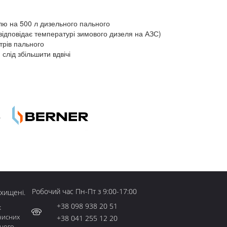
лю на 500 л дизельного пального
відповідає температурі зимового дизеля на АЗС)
трів пального
слід збільшити вдвічі
Робочий час Пн-Пт з 9:00-17:00
ахищені.
+38 098 938 20 51
к
чисних
+38 041 255 12 20
ьного