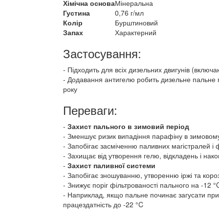
Хімічна основа
Мінеральна
Густина
0,76 г/мл
Колір
Бурштиновий
Запах
Характерний
Застосування:
Підходить для всіх дизельних двигунів (включ
Додавання антигелю робить дизельне пальне 
року
Переваги:
Захист пального в зимовий період
Зменшує ризик випадіння парафіну в зимовому
Запобігає засміченню паливних магістралей і ф
Захищає від утворення гелю, відкладень і нак
Захист паливної системи
Запобігає зношуванню, утворенню іржі та коро
Знижує поріг фільтрованості пального на -12 °
Наприклад, якщо пальне починає загусати при 
працездатність до -22 °C