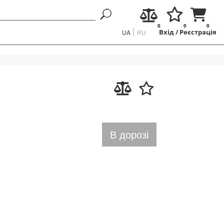
0
0
0
UA
RU
Вхід
/
Реєстрація
В дорозі