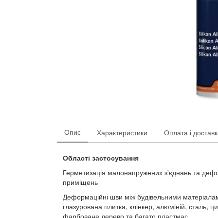
Опис
Характеристики
Оплата і достав
Області застосування
Герметизація малонапружених з'єднань та дефо
приміщень
Деформаційні шви між будівельними матеріалам
глазурована плитка, клінкер, алюміній, сталь, ц
фарбоване дерево та багато пластмас.