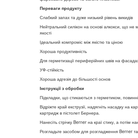
Переваги продукту
Слабкий запах та дуже низький рівень викидів
Нейтральний силікон на основі алкокси, що не 
якості
Ідеальний компроміс між якістю та ціною
Хороша продуктивність
Для герметизації периферійних швів на фасада
УФ-стійкість
Хороша адгезія до більшості основ
Інструкції з обробки
Підкладки, що стикаються з герметиком, повинні
Відріжте край екструзії, надягніть насадку на ка
картридж в пістолет Бернера.
Нанесіть стрічку Berner на краї стику, а потім н
Розгладьте засобом для розгладження Berner та