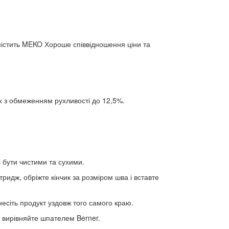
містить MEKO Хороше співвідношення ціни та
х з обмеженням рухливості до 12,5%.
 бути чистими та сухими.
ртридж, обріжте кінчик за розміром шва і вставте
анесіть продукт уздовж того самого краю.
 вирівняйте шпателем Berner.