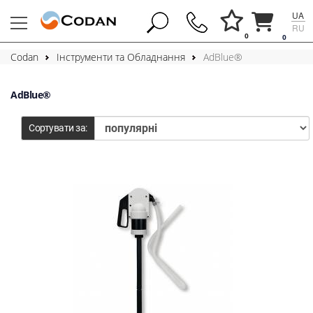
UA
RU
0
0
Codan
Інструменти та Обладнання
AdBlue®
AdBlue®
Сортувати за: