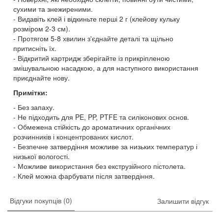
сухими та знежиреними.
Видавіть клей і відкиньте перші 2 г (клейову кульку
розміром 2-3 см).
Протягом 5-8 хвилин з'єднайте деталі та щільно
притисніть їх.
Відкритий картридж зберігайте із прикріпленою
змішувальною насадкою, а для наступного використання
приєднайте нову.
Примітки:
Без запаху.
Не підходить для PE, PP, PTFE та силіконових основ.
Обмежена стійкість до ароматичних органічних
розчинників і концентрованих кислот.
Безпечне затвердіння можливе за низьких температур і
низької вологості.
Можливе використання без екструзійного пістолета.
Клей можна фарбувати після затвердіння.
Відгуки покупців (0)
Залишити відгук