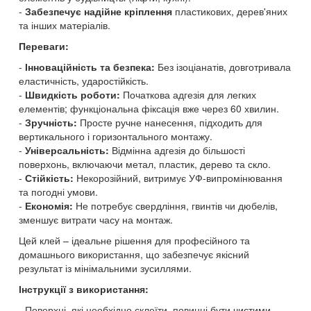
Забезпечує надійне кріплення
пластикових, дерев'яних
та інших матеріалів.
Переваги:
Інноваційність та безпека:
Без ізоціанатів, довготривала
еластичність, ударостійкість.
Швидкість роботи:
Початкова адгезія для легких
елементів; функціональна фіксація вже через 60 хвилин.
Зручність:
Просте ручне нанесення, підходить для
вертикального і горизонтального монтажу.
Універсальність:
Відмінна адгезія до більшості
поверхонь, включаючи метал, пластик, дерево та скло.
Стійкість:
Некорозійний, витримує УФ-випромінювання
та погодні умови.
Економія:
Не потребує свердління, гвинтів чи дюбелів,
зменшує витрати часу на монтаж.
Цей клей – ідеальне рішення для професійного та
домашнього використання, що забезпечує якісний
результат із мінімальними зусиллями.
Інструкції з використання:
Поверхні, які необхідно склеїти, повинні бути чистими,