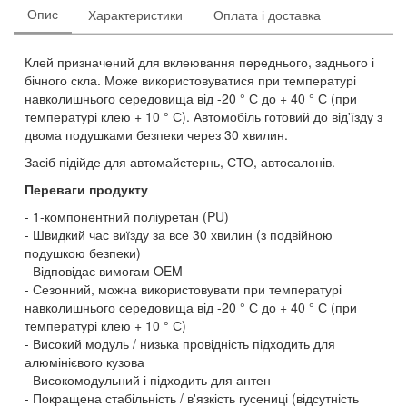
Опис
Характеристики
Оплата і доставка
Клей призначений для вклеювання переднього, заднього і
бічного скла. Може використовуватися при температурі
навколишнього середовища від -20 ° С до + 40 ° С (при
температурі клею + 10 ° С). Автомобіль готовий до від'їзду з
двома подушками безпеки через 30 хвилин.
Засіб підійде для автомайстернь, СТО, автосалонів.
Переваги продукту
1-компонентний поліуретан (PU)
Швидкий час виїзду за все 30 хвилин (з подвійною
подушкою безпеки)
Відповідає вимогам OEM
Сезонний, можна використовувати при температурі
навколишнього середовища від -20 ° С до + 40 ° С (при
температурі клею + 10 ° С)
Високий модуль / низька провідність підходить для
алюмінієвого кузова
Високомодульний і підходить для антен
Покращена стабільність / в'язкість гусениці (відсутність