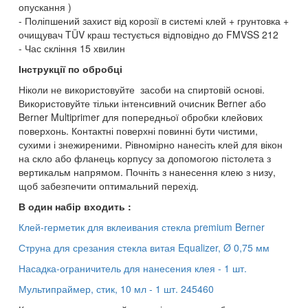
опускання )
Поліпшений захист від корозії в системі клей + грунтовка +
очищувач TÜV краш тестується відповідно до FMVSS 212
Час скління 15 хвилин
Інструкції по обробці
Ніколи не використовуйте засоби на спиртовій основі.
Використовуйте тільки інтенсивний очисник Berner або
Berner Multiprimer для попередньої обробки клейових
поверхонь. Контактні поверхні повинні бути чистими,
сухими і знежиреними. Рівномірно нанесіть клей для вікон
на скло або фланець корпусу за допомогою пістолета з
вертикальм напрямом. Почніть з нанесення клею з низу,
щоб забезпечити оптимальний перехід.
В один набір входить :
Клей-герметик для вклеивания стекла premium Berner
Струна для срезания стекла витая Equalizer, Ø 0,75 мм
Насадка-ограничитель для нанесения клея - 1 шт.
Мультипраймер, стик, 10 мл - 1 шт. 245460