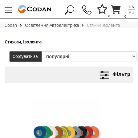
UA
RU
0
0
Codan
Освітлення Автоелектрика
Стяжки, ізолента
Стяжки, ізолента
Сортувати за:
Фільтр