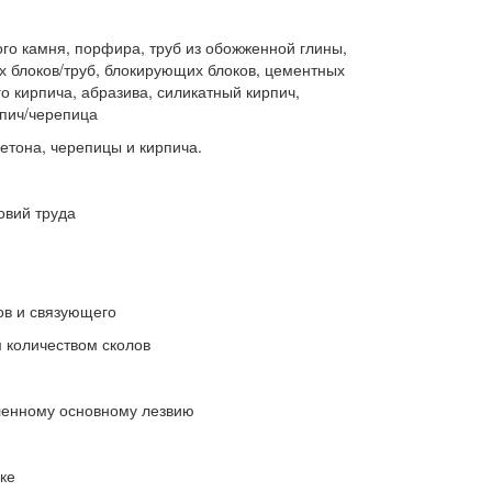
ого камня, порфира, труб из обожженной глины,
х блоков/труб, блокирующих блоков, цементных
го кирпича, абразива, силикатный кирпич,
рпич/черепица
етона, черепицы и кирпича.
овий труда
ов и связующего
 количеством сколов
аленному основному лезвию
ке