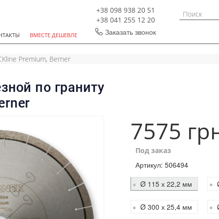
+38 098 938 20 51
+38 041 255 12 20
Заказать звонок
НТАКТЫ
ВМЕСТЕ ДЕШЕВЛЕ
Kline Premium, Berner
зной по граниту
erner
7575 гр
Под заказ
Артикул:
506494
Ø 115 х 22,2 мм
Ø 300 х 25,4 мм