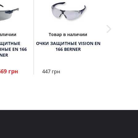
наличии
Товар в наличии
Товар в 
АЩИТНЫЕ
ОЧКИ ЗАЩИТНЫЕ VISION EN
CВЕРЛО ПО МЕТ
НЫЕ EN 166
166 BERNER
HSS-CO 8 PRE
NER
669 грн
447 грн
106 грн