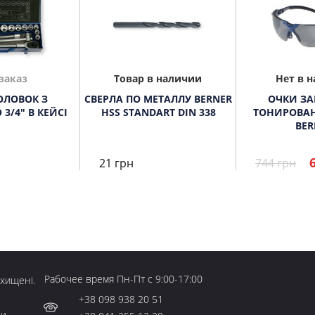
заказ
Товар в наличии
Нет в 
ОЛОВОК З
СВЕРЛА ПО МЕТАЛЛУ BERNER
ОЧКИ З
3/4" В КЕЙСІ
HSS STANDART DIN 338
ТОНИРОВАН
BER
21 грн
744 грн
Рабочее время Пн-Пт с 9:00-17:00
ахищені.
+38 098 938 20 51
 и