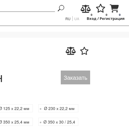
0
0
0
RU
UA
Вход
/
Регистрация
н
Заказать
Ø 125 х 22,2 мм
Ø 230 х 22,2 мм
Ø 350 х 25,4 мм
Ø 350 х 30 / 25,4
мм