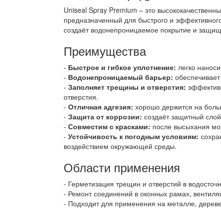
Uniseal Spray Premium – это высококачественн
предназначенный для быстрого и эффективного
создаёт водонепроницаемое покрытие и защища
Преимущества
Быстрое и гибкое уплотнение:
легко наноси
Водонепроницаемый барьер:
обеспечивает 
Заполняет трещины и отверстия:
эффективн
отверстия.
Отличная адгезия:
хорошо держится на больш
Защита от коррозии:
создаёт защитный слой
Совместим с красками:
после высыхания мо
Устойчивость к погодным условиям:
сохран
воздействием окружающей среды.
Области применения
Герметизация трещин и отверстий в водосточн
Ремонт соединений в оконных рамах, вентиля
Подходит для применения на металле, дереве,