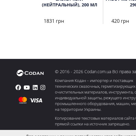
(НЕЙТРАЛЬНЫЙ), 200 МЛ
29
1831 грн
420 грн
© 2016 - 2026 Codan.com.ua Всі права з
Компания Кодан – импортер и поставщик
технических смазочных, герметизирующих
очистительных материалов, инструмента, 
индивидуальной защиты, режущего инстру
промышленного оборудования, машин, м
на территории Украины.
Копирование текстовых материалов сайта 
прямой ссылки на источник запрещено.