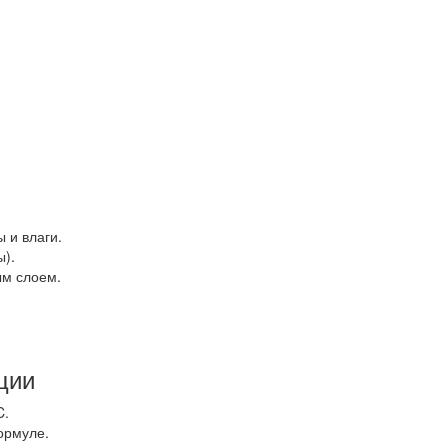
 и влаги.
ы).
ым слоем.
ции
C.
ормуле.