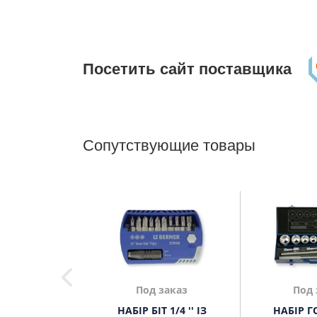
Посетить сайт поставщика
Сопутствующие товары
в наличии
Под заказ
Под 
ЕТАЛЛУ DIN 338
НАБІР БІТ 1/4 '' ІЗ
НАБІР Г