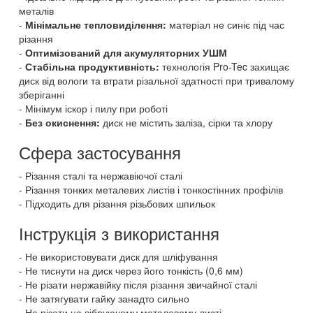
металів
Мінімальне тепловиділення:
матеріал не синіє під час
різання
Оптимізований для акумуляторних УШМ
Стабільна продуктивність:
технологія Pro-Tec захищає
диск від вологи та втрати різальної здатності при тривалому
зберіганні
Мінімум іскор і пилу при роботі
Без окиснення:
диск не містить заліза, сірки та хлору
Сфера застосування
Різання сталі та нержавіючої сталі
Різання тонких металевих листів і тонкостінних профілів
Підходить для різання різьбових шпильок
Інструкція з використання
Не використовувати диск для шліфування
Не тиснути на диск через його тонкість (0,6 мм)
Не різати нержавійку після різання звичайної сталі
Не затягувати гайку занадто сильно
Не різати на вібруючому металевому листі