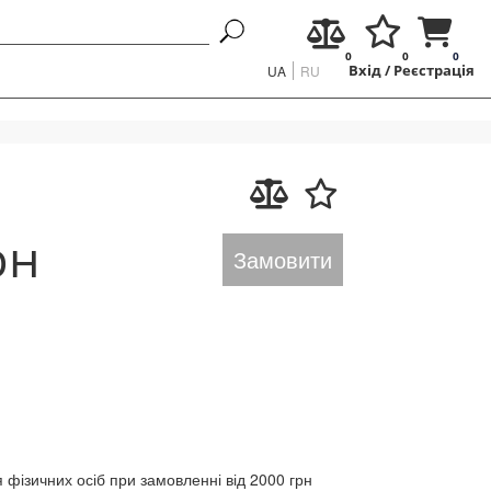
0
0
0
UA
RU
Вхід
/
Реєстрація
рн
Замовити
 фізичних осіб при замовленні від 2000 грн