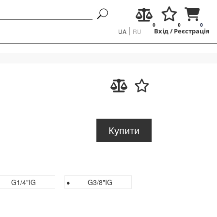
0
0
0
UA
RU
Вхід
/
Реєстрація
Купити
G1/4"IG
G3/8"IG