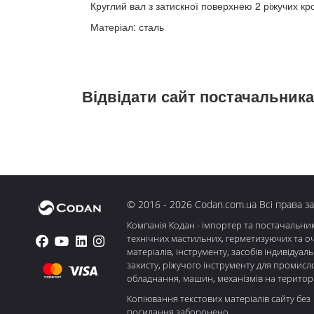
Круглий вал з затискної поверхнею 2 ріжучих кр
Матеріал: сталь
Відвідати сайт постачальника
© 2016 - 2026 Codan.com.ua Всі права з
Компанія Кодан - імпортер та постачальни
технічних мастильних, герметизуючих та о
матеріалів, інструменту, засобів індивідуал
захисту, ріжучого інструменту для промисл
обладнання, машин, механізмів на територі
Копіювання текстових матеріалів сайту без
посилання заборонено.