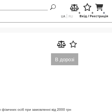
0
0
0
UA
RU
Вхід
/
Реєстрація
В дорозі
 фізичних осіб при замовленні від 2000 грн