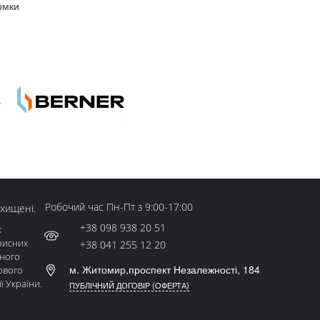
омки
Робочий час Пн-Пт з 9:00-17:00
ахищені.
+38 098 938 20 51
к
чисних
+38 041 255 12 20
ьного
м. Житомир,проспект Незалежності, 184
ового
ї України.
ПУБЛІЧНИЙ ДОГОВІР (ОФЕРТА)