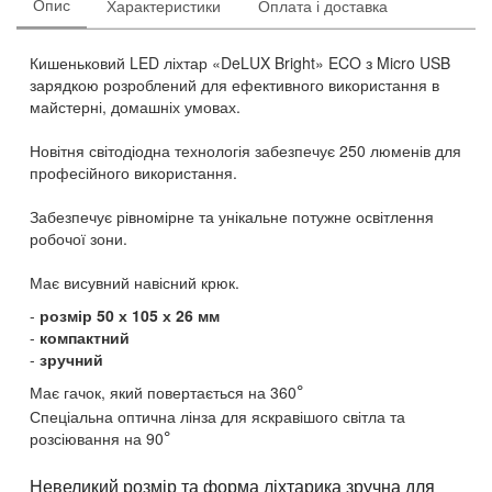
Опис
Характеристики
Оплата і доставка
Кишеньковий LED ліхтар «DeLUX Bright» ECO з Micro USB
зарядкою розроблений для ефективного використання в
майстерні, домашніх умовах.
Новітня світодіодна технологія забезпечує 250 люменів для
професійного використання.
Забезпечує рівномірне та унікальне потужне освітлення
робочої зони.
Має висувний навісний крюк.
розмір 50 х 105 х 26 мм
компактний
зручний
Має гачок, який повертається на 360
°
Спеціальна оптична лінза для яскравішого світла та
розсіювання на 90
°
Невеликий розмір та форма ліхтарика зручна для