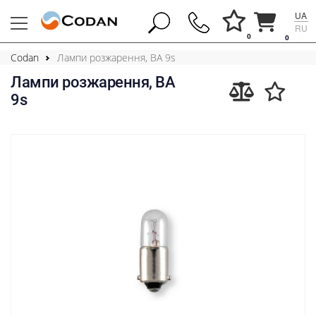
UA
RU
0
0
Codan
Лампи розжарення, BA 9s
Лампи розжарення, BA
9s