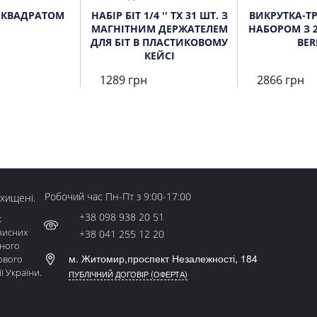
 З КВАДРАТОМ
НАБІР БІТ 1/4 '' TX 31 ШТ. З
ВИКРУТКА-ТР
МАГНІТНИМ ДЕРЖАТЕЛЕМ
НАБОРОМ З 2
ДЛЯ БІТ В ПЛАСТИКОВОМУ
BER
КЕЙСІ
1289 грн
2866 грн
Робочий час Пн-Пт з 9:00-17:00
ахищені.
+38 098 938 20 51
к
чисних
+38 041 255 12 20
ьного
м. Житомир,проспект Незалежності, 184
ового
ї України.
ПУБЛІЧНИЙ ДОГОВІР (ОФЕРТА)