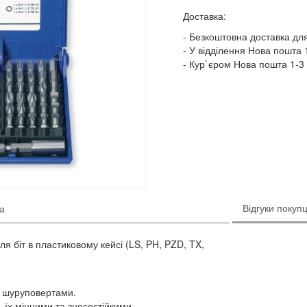
Доставка:
Безкоштовна доставка для
У відділення Нова пошта 1
Кур`єром Нова пошта 1-3 
Відгуки покупц
ка
для біт в пластиковому кейсі (LS, PH, PZD, TX,
а шуруповертами.
ть їх міцними та зносостійкими.