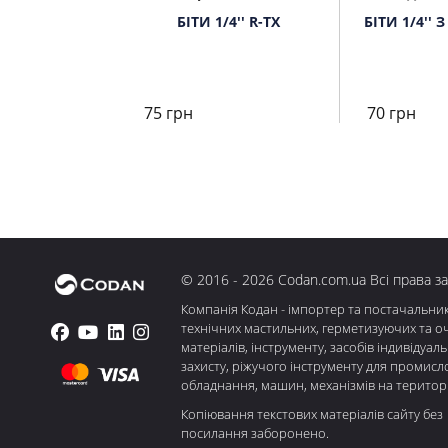
БІТИ 1/4'' R-ТХ
БІТИ 1/4''
75 грн
70 грн
© 2016 - 2026 Codan.com.ua Всі права з
Компанія Кодан - імпортер та постачальни
технічних мастильних, герметизуючих та о
матеріалів, інструменту, засобів індивідуал
захисту, ріжучого інструменту для промисл
обладнання, машин, механізмів на територі
Копіювання текстових матеріалів сайту без
посилання заборонено.