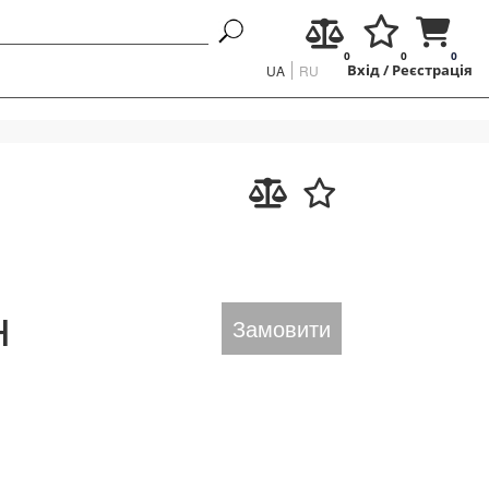
0
0
0
UA
RU
Вхід
/
Реєстрація
н
Замовити