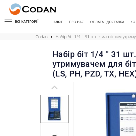
ВСІ КАТЕГОРІЇ
БЛОГ
ПРО НАС
ОПЛАТА І ДОСТАВКА
КО
Codan
Набір біт 1/4 '' 31 шт. з магнітним утрим
Набір біт 1/4 '' 31 ш
утримувачем для біт
(LS, PH, PZD, TX, HEX