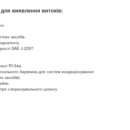
 для виявлення витоків:
ні.
тних засобів.
лодоагенту.
дності SAE J-2297.
гент R134a.
ерсального барвника для систем кондиціонування
х засобів).
ейки.
тря з вприскувального шлангу.