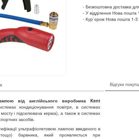
Безкоштовна доставка для
У відділення Нова пошта 1
Кур`єром Нова пошта 1-3 
Відгуки покупц
ка
мпою від англійського виробника Kent
истемах кондиціонування повітря, в системах
мосту і підсилювача керма), а також в системах
портних засобів.
нтифікації ультрафіолетовою лампою введеного в
, тощо) барвника, який проявляється при