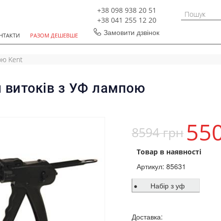
+38 098 938 20 51
+38 041 255 12 20
Замовити дзвінок
НТАКТИ
РАЗОМ ДЕШЕВШЕ
ою Kent
я витоків з УФ лампою
55
8594 грн
Товар в наявності
Артикул:
85631
Набір з уф
лампою
Доставка: