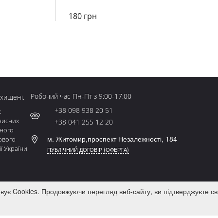
180 грн
Робочий час Пн-Пт з 9:00-17:00
ахищені.
+38 098 938 20 51
к
чисних
+38 041 255 12 20
ьного
м. Житомир,проспект Незалежності, 184
ового
ї України.
ПУБЛІЧНИЙ ДОГОВІР (ОФЕРТА)
овує Cookies. Продовжуючи перегляд веб-сайту, ви підтверджуєте св
ОГ
КОНТАКТИ