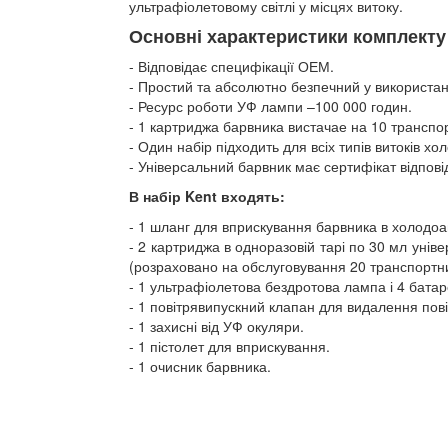
ультрафіолетовому світлі у місцях витоку.
Основні характеристики комплекту
Відповідає специфікації ОЕМ.
Простий та абсолютно безпечний у використан
Ресурс роботи УФ лампи –100 000 годин.
1 картриджа барвника вистачае на 10 транспор
Один набір підходить для всіх типів витоків хо
Універсальний барвник має сертифікат відпові
В набір Kent входять:
1 шланг для вприскування барвника в холодоа
2 картриджа в одноразовій тарі по 30 мл унів
(розраховано на обслуговування 20 транспортни
1 ультрафіолетова бездротова лампа і 4 батар
1 повітрявипускний клапан для видалення пові
1 захисні від УФ окуляри.
1 пістолет для вприскування.
1 очисник барвника.