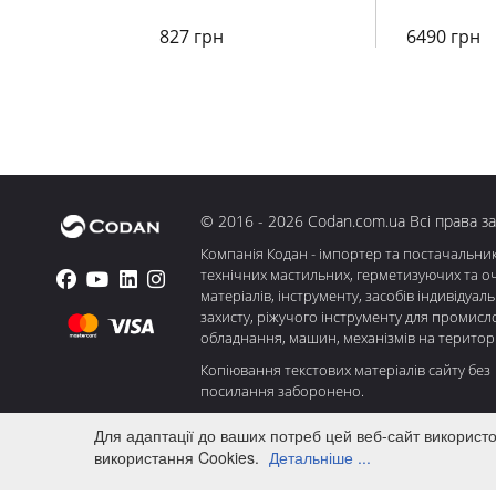
827 грн
6490 грн
© 2016 - 2026 Codan.com.ua Всі права з
Компанія Кодан - імпортер та постачальни
технічних мастильних, герметизуючих та о
матеріалів, інструменту, засобів індивідуал
захисту, ріжучого інструменту для промисл
обладнання, машин, механізмів на територі
Копіювання текстових матеріалів сайту без
посилання заборонено.
Для адаптації до ваших потреб цей веб-сайт використ
використання Cookies.
Детальніше ...
ПРО НАС
ОПЛАТА І ДОСТАВКА
АКЦІЇ
НАШ БЛ