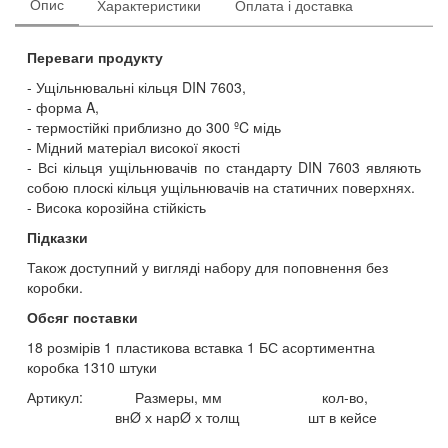
Опис
Характеристики
Оплата і доставка
Переваги продукту
Ущільнювальні кільця DIN 7603,
форма A,
термостійкі приблизно до 300 ºC мідь
Мідний матеріал високої якості
Всі кільця ущільнювачів по стандарту DIN 7603 являють
собою плоскі кільця ущільнювачів на статичних поверхнях.
Висока корозійна стійкість
Підказки
Також доступний у вигляді набору для поповнення без
коробки.
Обсяг поставки
18 розмірів 1 пластикова вставка 1 БС асортиментна
коробка 1310 штуки
Артикул: Размеры, мм кол-во,
внØ х нарØ х толщ шт в кейсе