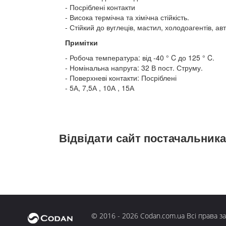
Посріблені контакти
Висока термічна та хімічна стійкість.
Стійкий до вуглеців, мастил, холодоагентів, а
Примітки
Робоча температура: від -40 ° C до 125 ° C.
Номінальна напруга: 32 В пост. Струму.
Поверхневі контакти: Посріблені
5А, 7,5А , 10А , 15А
Відвідати сайт постачальника
© 2016 - 2026 Codan.com.ua Всі права з