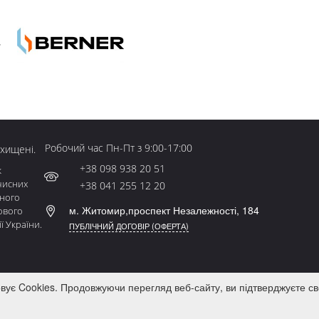
Робочий час Пн-Пт з 9:00-17:00
ахищені.
+38 098 938 20 51
к
чисних
+38 041 255 12 20
ьного
м. Житомир,проспект Незалежності, 184
ового
ї України.
ПУБЛІЧНИЙ ДОГОВІР (ОФЕРТА)
овує Cookies. Продовжуючи перегляд веб-сайту, ви підтверджуєте св
ОГ
КОНТАКТИ