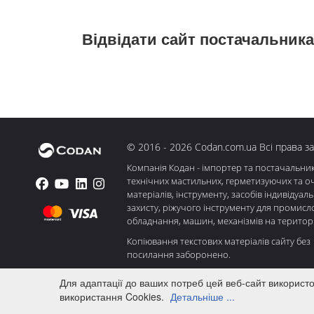
Відвідати сайт постачальника
© 2016 - 2026 Codan.com.ua Всі права з
Компанія Кодан - імпортер та постачальни
технічних мастильних, герметизуючих та о
матеріалів, інструменту, засобів індивідуал
захисту, ріжучого інструменту для промисл
обладнання, машин, механізмів на територі
Копіювання текстових матеріалів сайту без
посилання заборонено.
Для адаптації до ваших потреб цей веб-сайт використ
використання Cookies.
Детальніше ...
ПРО НАС
ОПЛАТА І ДОСТАВКА
АКЦІЇ
НАШ БЛ