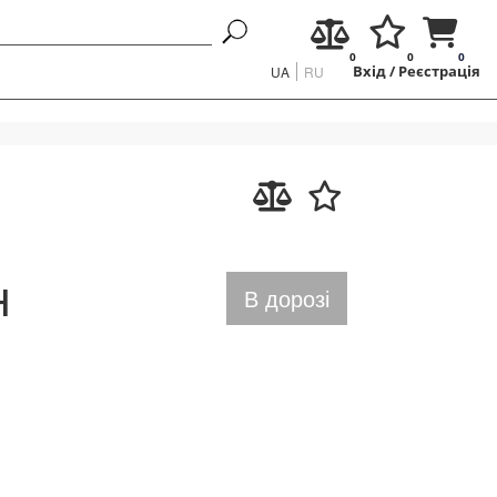
0
0
0
UA
RU
Вхід
/
Реєстрація
н
В дорозі