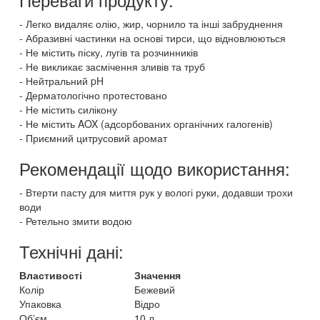
Легко видаляє олію, жир, чорнило та інші забруднення
Абразивні частинки на основі тирси, що відновлюються
Не містить піску, лугів та розчинників
Не викликає засмічення зливів та труб
Нейтральний pH
Дерматологічно протестовано
Не містить силікону
Не містить AOX (адсорбованих органічних галогенів)
Приємний цитрусовий аромат
Рекомендації щодо використання:
Втерти пасту для миття рук у вологі руки, додавши трохи
води
Ретельно змити водою
Технічні дані:
Властивості
Значення
Колір
Бежевий
Упаковка
Відро
Обʼєм
10 л