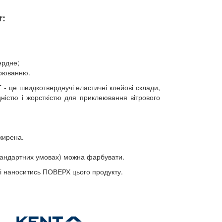
r:
вердне;
арюванню.
- це швидкотверднучі еластичні клейові склади,
цністю і жорсткістю для приклеювання вітрового
жирена.
стандартних умовах) можна фарбувати.
і наноситись ПОВЕРХ цього продукту.