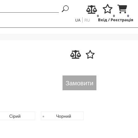
0
0
0
UA
RU
Вхід
/
Реєстрація
Замовити
Сірий
Чорний