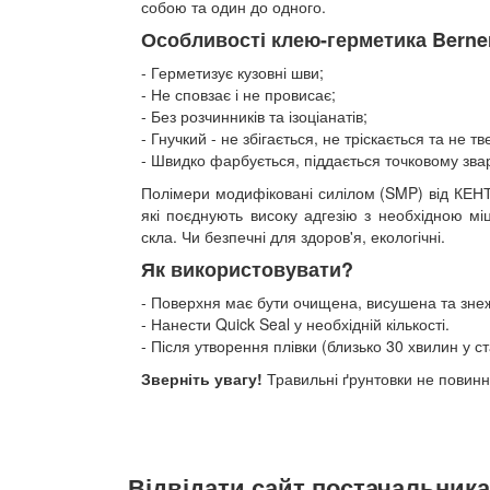
собою та один до одного.
Особливості клею-герметика Berne
Герметизує кузовні шви;
Не сповзає і не провисає;
Без розчинників та ізоціанатів;
Гнучкий - не збігається, не тріскається та не т
Швидко фарбується, піддається точковому зв
Полімери модифіковані силілом (SMP) від КЕНТ 
які поєднують високу адгезію з необхідною мі
скла. Чи безпечні для здоров'я, екологічні.
Як використовувати?
Поверхня має бути очищена, висушена та зне
Нанести Quick Seal у необхідній кількості.
Після утворення плівки (близько 30 хвилин у 
Зверніть увагу!
Травильні ґрунтовки не повинн
Відвідати сайт постачальника