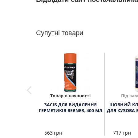
Супутні товари
мовлення
Товар в наявності
Під за
НИЙ ПІСТОЛЕТ
ЗАСІБ ДЛЯ ВИДАЛЕННЯ
ШОВНИЙ КЛ
АВЛЮВАННЯ
ГЕРМЕТИКІВ BERNER, 400 МЛ
ДЛЯ КУЗОВА B
ЕТИКІВ
563 грн
717 грн