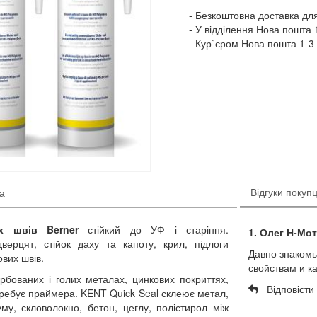
Безкоштовна доставка для
У відділення Нова пошта 1
Кур`єром Нова пошта 1-3 
Відгуки покупц
ка
их швів Berner
стійкий до УФ і старіння.
1. Олег Н-Мо
ерцят, стійок даху та капоту, крил, підлоги
Давно знакомы
ових швів.
свойствам и ка
рбованих і голих металах, цинкових покриттях,
Відповісти
отребує праймера. KENT Quick Seal склеює метал,
уму, скловолокно, бетон, цеглу, полістирол між