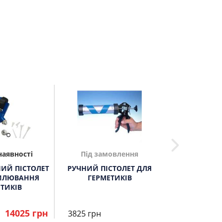
наявності
Під замовлення
Під зам
ИЙ ПІСТОЛЕТ
РУЧНИЙ ПІСТОЛЕТ ДЛЯ
ПНЕВМАТИЧНИ
ИЛЮВАННЯ
ГЕРМЕТИКІВ
ДЛЯ КАР
ТИКІВ
14025 грн
3825 грн
48524 грн