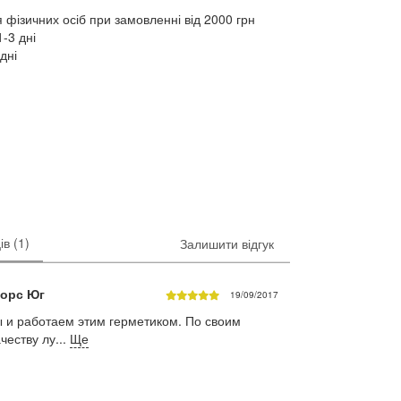
 фізичних осіб при замовленні від 2000 грн
-3 дні
дні
ів (1)
Залишити відгук
торс Юг
19/09/2017
 и работаем этим герметиком. По своим
честву лу...
Ще