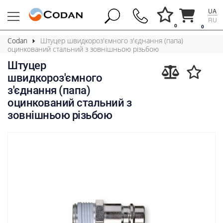
UA
RU
0
0
Codan
Штуцер швидкороз'ємного з'єднання (папа)
оцинкований стальний з зовнішньою різьбою
Штуцер
швидкороз'ємного
з'єднання (папа)
оцинкований стальний з
зовнішньою різьбою