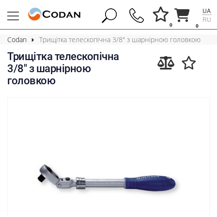
UA
RU
0
0
Codan
Трищітка телескопічна 3/8" з шарнірною головкою
Трищітка телескопічна
3/8" з шарнірною
головкою