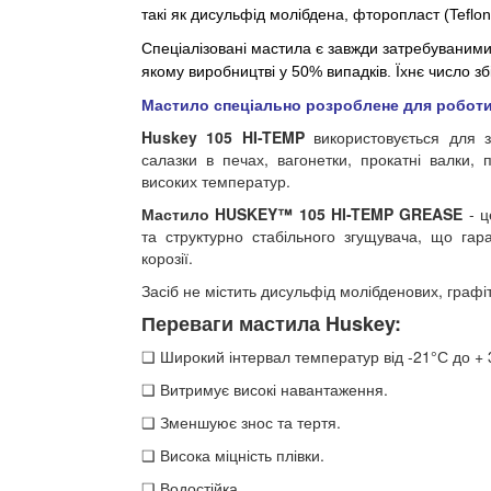
такі як дисульфід молібдена, фторопласт (Teflon
Спеціалізовані мастила є завжди затребуваними,
якому виробництві у 50% випадків. Їхнє число з
Мастило спеціально розроблене для роботи 
Huskey 105 HI-TEMP
використовується для з
салазки в печах, вагонетки, прокатні валки, 
високих температур.
Мастило HUSKEY™ 105 HI-TEMP GREASE
- 
та структурно стабільного згущувача, що гар
корозії.
Засіб не містить дисульфід молібденових, графі
Переваги мастила Huskey:
❑ Широкий інтервал температур від -21°С до + 
❑ Витримує високі навантаження.
❑ Зменшуює знос та тертя.
❑ Висока міцність плівки.
❑ Водостійка.