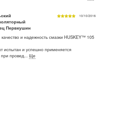
ьский
10/10/2016
золяторный
пец Первкушин
 качество и надежность смазки HUSKEY™ 105
кт испытан и успешно применяется
при провед...
Ще