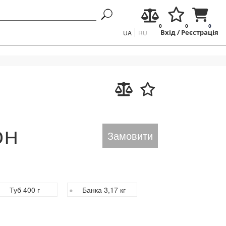
0
0
0
UA
RU
Вхід
/
Реєстрація
рн
Замовити
Туб 400 г
Банка 3,17 кг