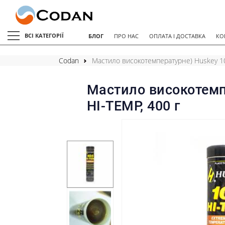
ВСІ КАТЕГОРІЇ
БЛОГ
ПРО НАС
ОПЛАТА І ДОСТАВКА
КО
Codan
Мастило високотемпературне) Huskey 10
Мастило високотемп
HI-TEMP, 400 г