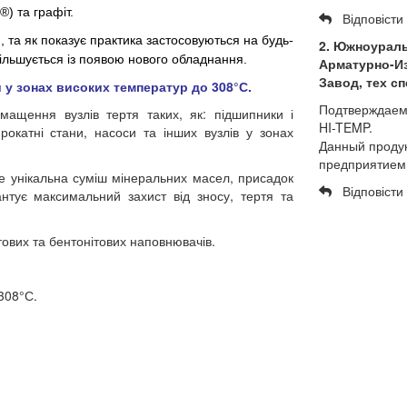
®) та графіт.
Відповісти
 та як показує практика застосовуються на будь-
2. Южноурал
більшується із появою нового обладнання.
Арматурно-И
Завод, тех с
у зонах високих температур до 308°С.
Подтверждаем
мащення вузлів тертя таких, як: підшипники і
HI-TEMP.
прокатні стани, насоси та інших вузлів у зонах
Данный проду
предприятием 
це унікальна суміш мінеральних масел, присадок
Відповісти
антує максимальний захист від зносу, тертя та
тових та бентонітових наповнювачів.
308°С.