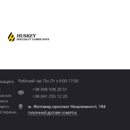
Робочий час Пн-Пт з 9:00-17:00
ахищені.
+38 098 938 20 51
к
чисних
+38 041 255 12 20
ьного
м. Житомир,проспект Незалежності, 184
ового
ї України.
ПУБЛІЧНИЙ ДОГОВІР (ОФЕРТА)