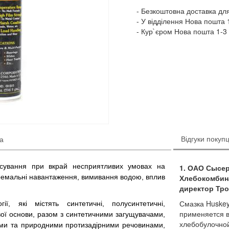
Безкоштовна доставка для
У відділення Нова пошта 1
Кур`єром Нова пошта 1-3 
Відгуки покупц
ка
сування при вкрай несприятливих умовах на
1. ОАО Сысе
тремальні навантаження, вимивання водою, вплив
Хлебокомбина
директор Тро
Смазка Huskey
ії, які містять синтетичні, полусинтетичні,
применяется в
ої основи, разом з синтетичними загущувачами,
хлебобулочной
ами та природними протизадірними речовинами,