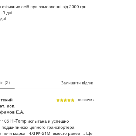
 фізичних осіб при замовленні від 2000 грн
-3 дні
дні
ів (2)
Залишити відгук
ртский
06/06/2017
т, исп.
фимов Е.А.
 105 Hi-Temp испытана и успешно
 подшипниках цепного транспортера
 печи марки Г4ХПФ-21М, вместо ранее ...
Ще