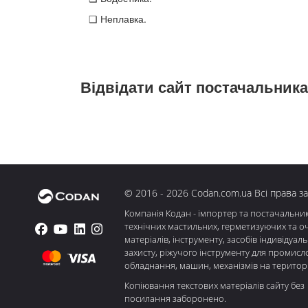
❑ Неплавка.
Відвідати сайт постачальника
© 2016 - 2026 Codan.com.ua Всі права з
Компанія Кодан - імпортер та постачальни
технічних мастильних, герметизуючих та о
матеріалів, інструменту, засобів індивідуал
захисту, ріжучого інструменту для промисл
обладнання, машин, механізмів на територі
Копіювання текстових матеріалів сайту без
посилання заборонено.