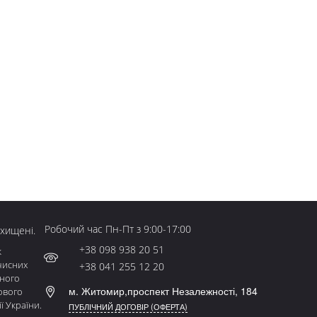
Робочий час Пн-Пт з 9:00-17:00
ахищені.
+38 098 938 20 51
к
чисних
+38 041 255 12 20
ьного
м. Житомир,проспект Незалежності, 184
ового
ї України.
ПУБЛІЧНИЙ ДОГОВІР (ОФЕРТА)