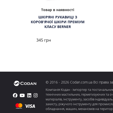
Товар в наявності
ШКІРЯНІ РУКАВИЦІ З
КОРОВ'ЯЧОЇ ШКІРИ ПРЕМІУМ
КЛАСУ BERNER
345 грн
© 2016 - 2026 Codan.com.ua Всі права з
Компанія Кодан - імпортер та постачальни
технічних мастильних, герметизуючих та о
матеріалів, інструменту, засобів індивідуал
захисту, ріжучого інструменту для промисл
обладнання, машин, механізмів на територі